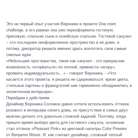
Это не первый опыт участия Вероники в проекте One room
challenge, в его рамках она уже переоформила гостиную,
прихожую, спальню сына и хозяйскую спальню. Гостевой санузел
– это последнее неоформленное пространство в ее доме, и
потому, декоратор решила именно здесь воплотить свои самые
смелые идеи.
«Небольшие пространства, такие как санузел - это прекрасная
возможность «оторваться» по полной, привнести «искру»,
проявить индивидуальность…» - говорит Вероника, - «Что
касается этого проекта, я решила не сдерживаться: яркие цвета,
стильные картины и французский шик гармонично объединились в
эклектичном интерьере».
Перейдем к действиям.
Дизайнер Вероника Соломон давно хотела использовать оттенок
розового в интерьере своего дома, но присутствие в семье двух
мужчин делало это довольно сложной задачей. Поэтому, когда
пришло время выбора цвета для гостевого санузла, основным
стал оттенок «Pleasant Pink» из цветовой палитры Color Prewiev
от Benjamin Moore. И, как считает дизайнер, сложный теплый